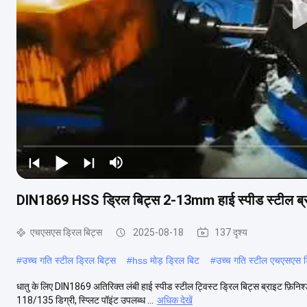
DIN1869 HSS ड्रिल बिट्स 2-13mm हाई स्पीड स्टील ब्र
एचएसएस ड्रिल बिट्स
2025-08-18
137 दृश्य
#
उच्च गति स्टील ड्रिल बिट्स
#
hss मोड़ ड्रिल बिट
#
उच्च गति स्टील एचएसएस ड
धातु के लिए DIN1869 अतिरिक्त लंबी हाई स्पीड स्टील ट्विस्ट ड्रिल बिट्स ब्राइट फ़िनिश्ड
118/135 डिग्री, स्प्लिट पॉइंट उपलब्ध ...
अधिक देखें